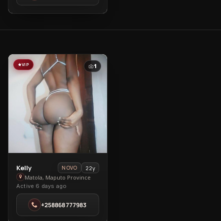
VIP
1
View
Kelly
22y
NOVO
Kelly
Matola, Maputo Province
Active 6 days ago
in
Matola
+258868777983