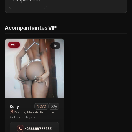
Acompanhantes VIP
VIP
1
View
Kelly
22y
NOVO
Kelly
Matola, Maputo Province
Active 6 days ago
in
Matola
+258868777983