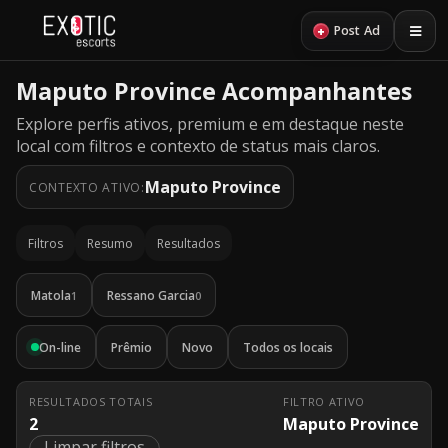
principal
+
Post Ad
Maputo Province Acompanhantes
Explore perfis ativos, premium e em destaque neste
local com filtros e contexto de status mais claros.
Maputo Province
CONTEXTO ATIVO:
Filtros
Resumo
Resultados
Matola
Ressano Garcia
1
0
On-line
Prêmio
Novo
Todos os locais
RESULTADOS TOTAIS
FILTRO ATIVO
2
Maputo Province
Limpar filtros